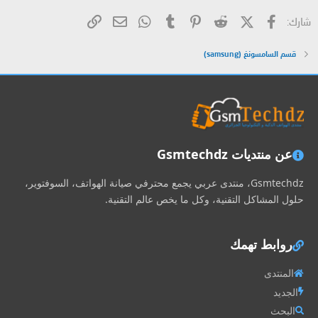
فيسبوك
X (Twitter)
Reddit
Pinterest
Tumblr
WhatsApp
الرابط
البريد الإلكتروني
شارك:
قسم السامسونغ (samsung)
عن منتديات Gsmtechdz
Gsmtechdz، منتدى عربي يجمع محترفي صيانة الهواتف، السوفتوير،
حلول المشاكل التقنية، وكل ما يخص عالم التقنية.
روابط تهمك
المنتدى
الجديد
البحث