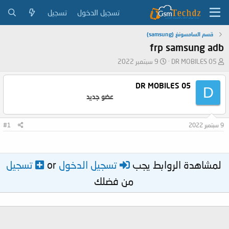
تسجيل الدخول
تسجيل
قسم السامسونغ (samsung)
frp samsung adb
ب
ت
DR MOBILES 05
9 سبتمبر 2022
ا
ا
د
ر
DR MOBILES 05
D
ئ
ي
عضو جديد
ا
خ
ل
ا
م
ل
9 سبتمبر 2022
#1
و
ب
ض
د
و
ء
ع
لمشاهدة الروابط يجب
تسجيل الدخول
or
تسجيل
من فضلك