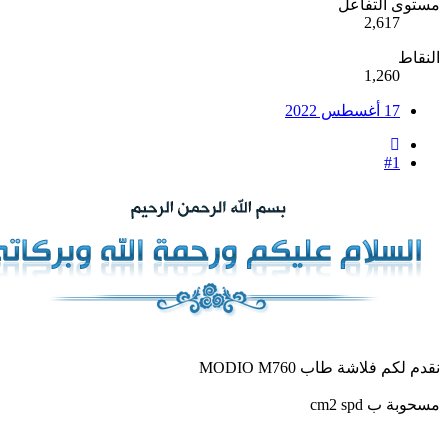
وى التفاعل
2,617
قاط
1,260
17 أغسطس 2022
#1
 لكم فلاشة طاب MODIO M760
بة ب cm2 spd