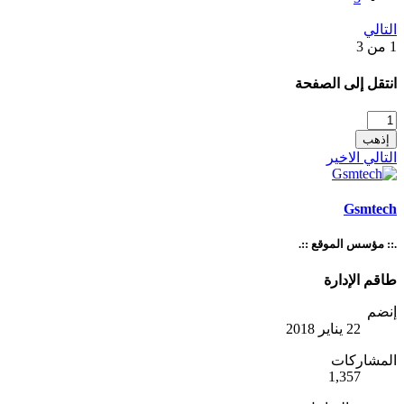
الي
قل إلى الصفحة
هب
الي
الاخير
Gsmte
 مؤسس الموقع ::.
م الإدارة
ضم
22 يناير 2018
مشاركات
1,357