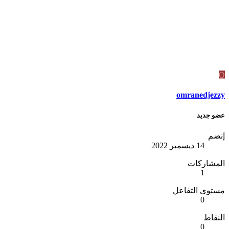
omranedje
 جديد
ضم
14 ديسمبر 2022
مشاركات
1
وى التفاعل
0
قاط
0