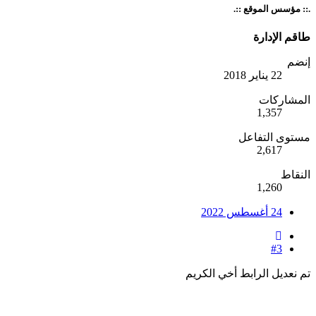
 مؤسس الموقع ::.
م الإدارة
ضم
22 يناير 2018
مشاركات
1,357
وى التفاعل
2,617
قاط
1,260
24 أغسطس 2022
#3
نعديل الرابط أخي الكريم