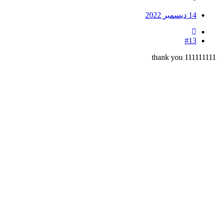
14 ديسمبر 2022
#13
thank you 111111