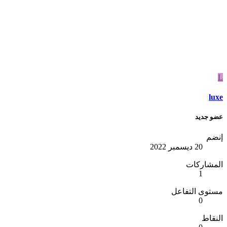
l
 جديد
ضم
20 ديسمبر 2022
مشاركات
1
وى التفاعل
0
قاط