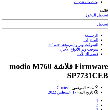
بحث بالمنتديات
مة
جيل الدخول
جيل
الرئيسية
المنتديات
السوفت وير و البرمجة software
سوفت وير الأنواع الأخرى
قسم التابلات
Firmwar
فلاشة modio M760
SP7731CE
بادئ الموضوع
Gsmtech
تاريخ البدء
17 أغسطس 2022
1
2
3