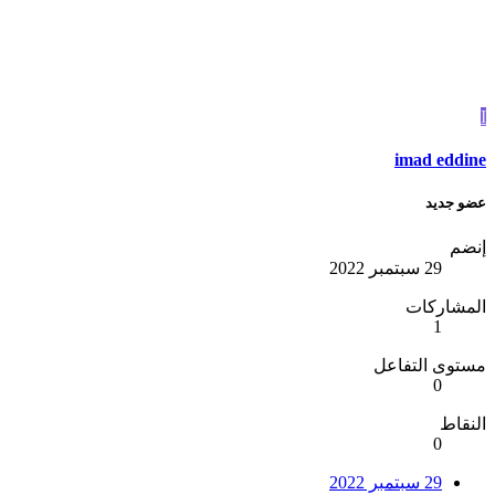
imad edd
 جديد
ضم
29 سبتمبر 2022
مشاركات
1
وى التفاعل
0
قاط
0
29 سبتمبر 2022