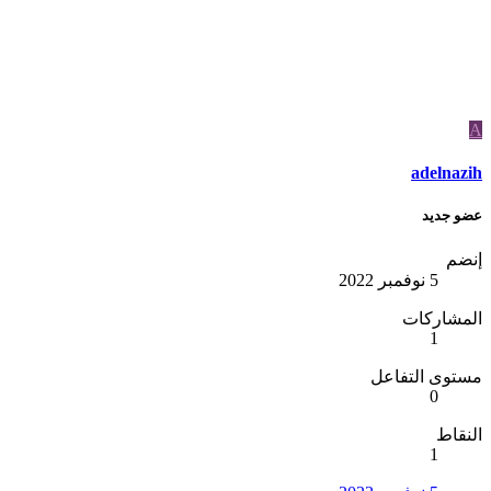
adelna
 جديد
ضم
5 نوفمبر 2022
مشاركات
1
وى التفاعل
0
قاط
1