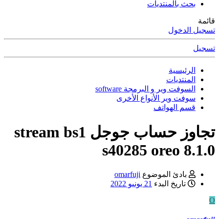
بحث بالمنتديات
قائمة
تسجيل الدخول
تسجيل
الرئيسية
المنتديات
السوفت وير و البرمجة software
سوفت وير الأنواع الأخرى
قسم الهواتف
تجاوز حساب جوجل stream bs1
s40285 oreo 8.1.0
بادئ الموضوع
omarfuji
تاريخ البدء
21 يونيو 2022
O