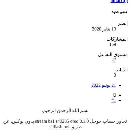
omarfuji
عضو جديد
إنضم
10 يناير 2020
المشاركات
159
مستوى التفاعل
27
النقاط
0
21 يونيو 2022
#1
بسم الله الرحمن الرحيم.
تجاوز حساب جوجل stream bs1 s40285 oreo 8.1.0 بدون بوكس. عن
طريق spflashtool.