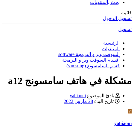
بحث بالمنتديات
قائمة
تسجيل الدخول
تسجيل
الرئيسية
المنتديات
السوفت وير و البرمجة software
أقسام السوفت وير و البرمجة
قسم السامسونغ (samsung)
مشكلة في هاتف سامسونج a12
بادئ الموضوع
yahiaoui
تاريخ البدء
28 مارس 2022
Y
yahiaoui