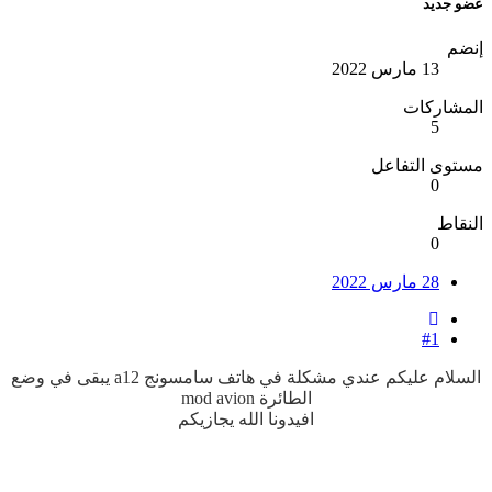
عضو جديد
إنضم
13 مارس 2022
المشاركات
5
مستوى التفاعل
0
النقاط
0
28 مارس 2022
#1
السلام عليكم عندي مشكلة في هاتف سامسونج a12 يبقى في وضع
الطائرة mod avion
افيدونا الله يجازيكم