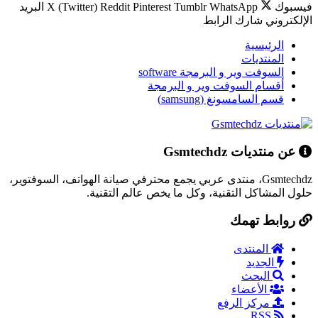
فيسبوك
WhatsApp
Tumblr
Pinterest
Reddit
X (Twitter)
البريد
الإلكتروني
شارك
الرابط
الرئيسية
المنتديات
السوفت وير و البرمجة software
أقسام السوفت وير و البرمجة
قسم السامسونغ (samsung)
عن منتديات Gsmtechdz
Gsmtechdz، منتدى عربي يجمع محترفي صيانة الهواتف، السوفتوير،
حلول المشاكل التقنية، وكل ما يخص عالم التقنية.
روابط تهمك
المنتدى
الجديد
البحث
الأعضاء
مركز الرفع
RSS