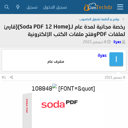
تسجيل الدخول
تسجيل
برامج و أنظمة تشغيل الحاسوب
رخصة مجانية لمدة عام لـ{Soda PDF 12 Home}{قارئ
لملفات PDFوفتح ملفات الكتب الإلكترونية
ب
ت
ilyas
8 ديسمبر 2021
ا
ا
د
ر
ilyas
I
ئ
ي
مشرف عام
ا
خ
ل
ا
م
ل
8 ديسمبر 2021
#1
و
ب
ض
د
[FONT=&quot]
و
ء
ع