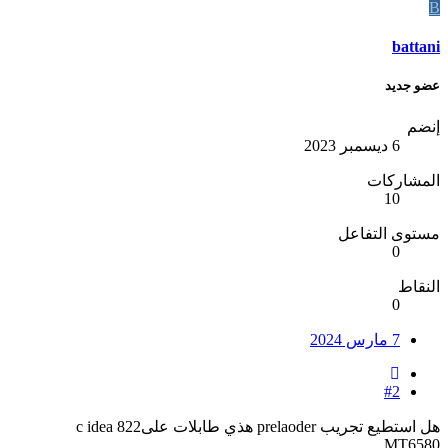
B
battani
عضو جديد
إنضم
6 ديسمبر 2023
المشاركات
10
مستوى التفاعل
0
النقاط
0
7 مارس 2024
#2
هل استطيع تجريب prelaoder هذي طابلات علىc idea 822
MT6580