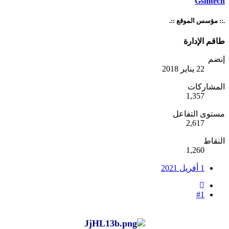
Gsmtech
.:: مؤسس الموقع ::.
طاقم الإدارة
إنضم
22 يناير 2018
المشاركات
1,357
مستوى التفاعل
2,617
النقاط
1,260
1 أفريل 2021
#1