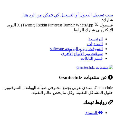
يجب تسجيل الدخول أو التسجيل كي تتمكن من الرد هنا.
شارك:
فيسبوك
WhatsApp
Tumblr
Pinterest
Reddit
X (Twitter)
البريد
الإلكتروني
شارك
الرابط
الرئيسية
المنتديات
السوفت وير و البرمجة software
سوفت وير الأنواع الأخرى
قسم التابلات
عن منتديات Gsmtechdz
Gsmtechdz، منتدى عربي يجمع محترفي صيانة الهواتف، السوفتوير،
حلول المشاكل التقنية، وكل ما يخص عالم التقنية.
روابط تهمك
المنتدى