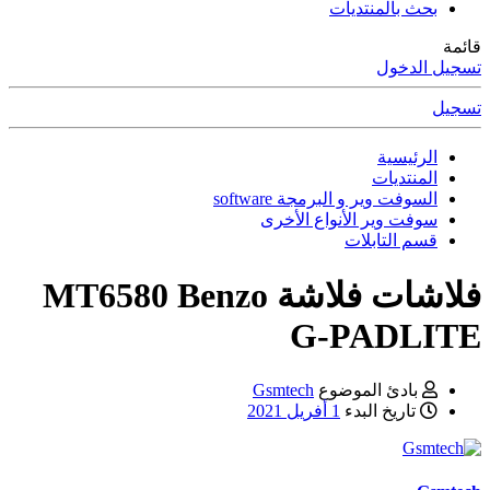
بحث بالمنتديات
قائمة
تسجيل الدخول
تسجيل
الرئيسية
المنتديات
السوفت وير و البرمجة software
سوفت وير الأنواع الأخرى
قسم التابلات
فلاشات
فلاشة MT6580 Benzo
G-PADLITE
بادئ الموضوع
Gsmtech
تاريخ البدء
1 أفريل 2021