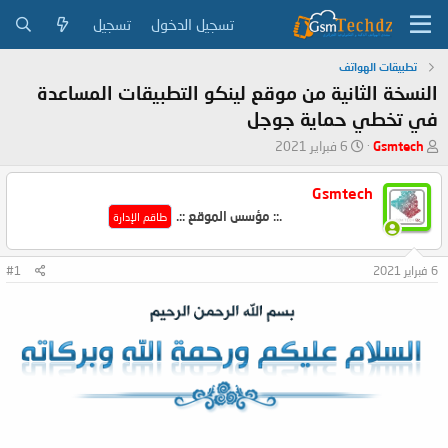
تسجيل الدخول
تسجيل
تطبيقات الهواتف
النسخة الثانية من موقع لينكو التطبيقات المساعدة
في تخطي حماية جوجل
ب
ت
Gsmtech
6 فبراير 2021
ا
ا
د
ر
Gsmtech
ئ
ي
.:: مؤسس الموقع ::.
ا
خ
طاقم الإدارة
ل
ا
م
ل
6 فبراير 2021
#1
و
ب
ض
د
و
ء
ع