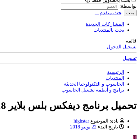
بحث بالعناوين فقط
بواسطة:
بحث متقدم…
بحث
المشاركات الجديدة
بحث بالمنتديات
قائمة
تسجيل الدخول
تسجيل
الرئيسية
المنتديات
الحاسوب و التكنولوجيا الحديثة
برامج و أنظمة تشغيل الحاسوب
تحميل برنامج ديفكس بلس بلاير divx player plus 2018
بادئ الموضوع
highstar
تاريخ البدء
22 يونيو 2018
H