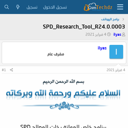
تسجيل الدخول
تسجيل
برامج الهواتف
SPD_Research_Tool_R24.0.0003
ب
ت
ilyas
4 فبراير 2021
ا
ا
د
ر
ilyas
I
ئ
ي
مشرف عام
ا
خ
ل
ا
م
ل
4 فبراير 2021
#1
و
ب
ض
د
و
ء
ع
برنامج خاص الهواتف ذات المعالج SPD