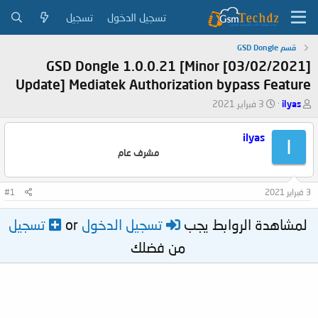
تسجيل الدخول
تسجيل
قسم GSD Dongle
[03/02/2021] GSD Dongle 1.0.0.21 [Minor
Update] Mediatek Authorization bypass Feature
ب
ت
ilyas
3 فبراير 2021
ا
ا
د
ر
ilyas
I
ئ
ي
مشرف عام
ا
خ
ل
ا
م
ل
3 فبراير 2021
#1
و
ب
ض
د
و
ء
لمشاهدة الروابط يجب
تسجيل الدخول
or
تسجيل
ع
من فضلك