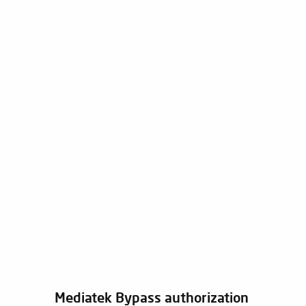
MT6737
MT6739
MT6750
MT6765
MT6768
MT6771
MT6785
MT6873
MT8127
MT8163
MT8173
MT8695
Mediatek Bypass authorization