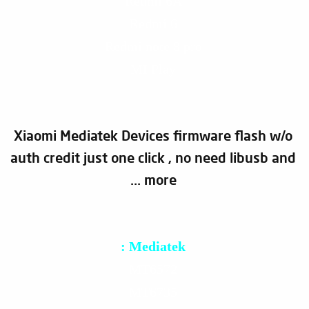
Redmi 6A
Redmi 6
Redmi note 8 pro
MI Play
Xiaomi Mediatek Devices firmware flash w/o
auth credit just one click , no need libusb and
more ...
Mediatek :
MT6572
MT6735