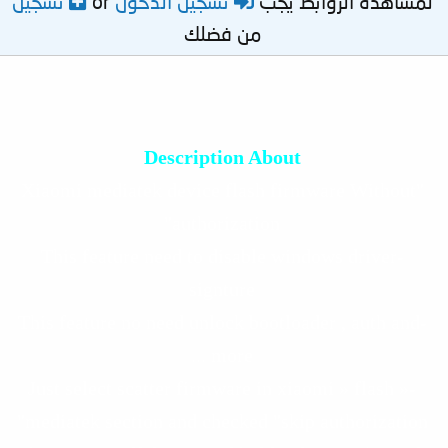
لمشاهدة الروابط يجب
تسجيل الدخول
or
تسجيل
من فضلك
Description About
"Xiaomi mediatek device flash firmware Without
authorization"
-This feature need to disable windows driver
signture
-This feature no need unlock bootloader , auth and
more ...
-Just select scatter firmware in xiaomi » flash »
mediatek section and checked "skip authorization"