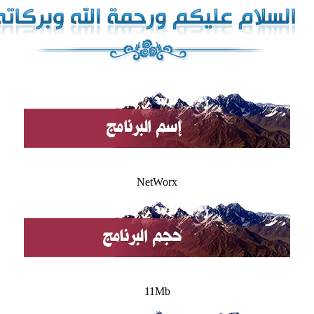
NetWorx
11Mb