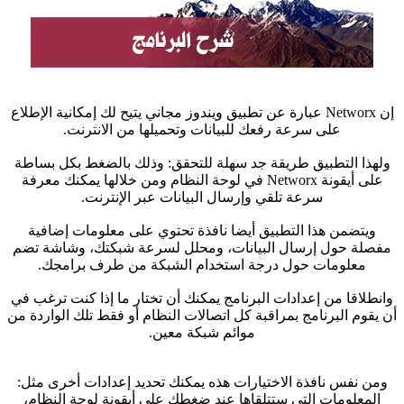
إن Networx عبارة عن تطبيق ويندوز مجاني يتيح لك إمكانية الإطلاع
على سرعة رفعك للبيانات وتحميلها من الانترنت.
هذا التطبيق طريقة جد سهلة للتحقق: وذلك بالضغط بكل بساطة
على أيقونة Networx في لوحة النظام ومن خلالها يمكنك معرفة
سرعة تلقي وإرسال البيانات عبر الإنترنت.
ويتضمن هذا التطبيق أيضا نافذة تحتوي على معلومات إضافية
صلة حول إرسال البيانات، ومحلل لسرعة شبكتك، وشاشة تضم
معلومات حول درجة استخدام الشبكة من طرف برامجك.
نطلاقا من إعدادات البرنامج يمكنك أن تختار ما إذا كنت ترغب في
يقوم البرنامج بمراقبة كل اتصالات النظام أو فقط تلك الواردة من
موائم شبكة معين.
من نفس نافذة الاختيارات هذه يمكنك تحديد إعدادات أخرى مثل:
المعلومات التي ستتلقاها عند ضغطك على أيقونة لوحة النظام،