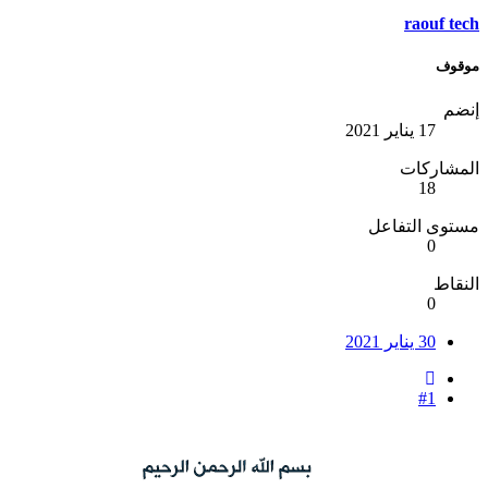
raouf t
قوف
ضم
17 يناير 2021
مشاركات
18
وى التفاعل
0
قاط
0
30 يناير 2021
#1