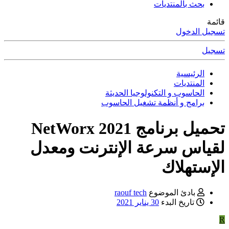
بحث بالمنتديات
مة
جيل الدخول
جيل
الرئيسية
المنتديات
الحاسوب و التكنولوجيا الحديثة
برامج و أنظمة تشغيل الحاسوب
تحميل برنامج 2021 NetWorx
ياس سرعة الإنترنت ومعدل
إستهلاك
بادئ الموضوع
raouf tech
تاريخ البدء
30 يناير 2021