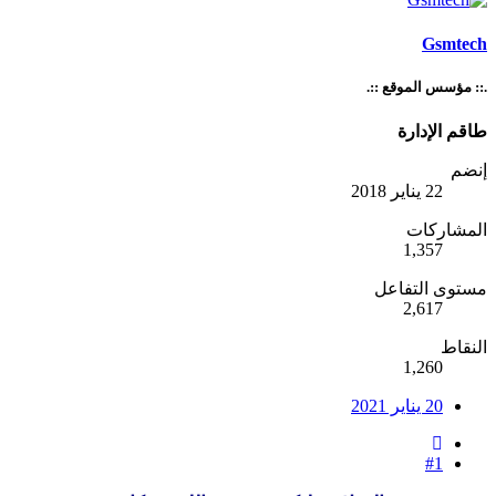
Gsmtech
.:: مؤسس الموقع ::.
طاقم الإدارة
إنضم
22 يناير 2018
المشاركات
1,357
مستوى التفاعل
2,617
النقاط
1,260
20 يناير 2021
#1