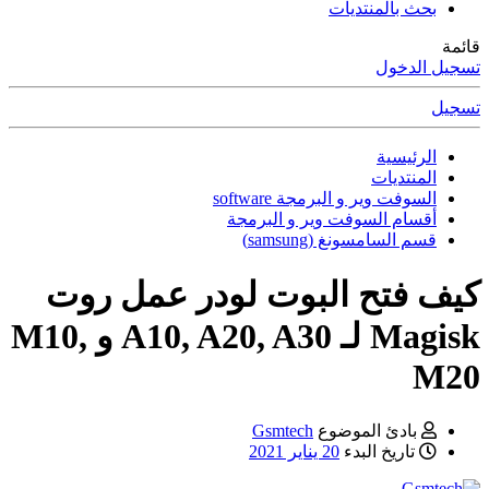
بحث بالمنتديات
قائمة
تسجيل الدخول
تسجيل
الرئيسية
المنتديات
السوفت وير و البرمجة software
أقسام السوفت وير و البرمجة
قسم السامسونغ (samsung)
كيف فتح البوت لودر عمل روت
Magisk لـ A10, A20, A30 و M10,
M20
بادئ الموضوع
Gsmtech
تاريخ البدء
20 يناير 2021