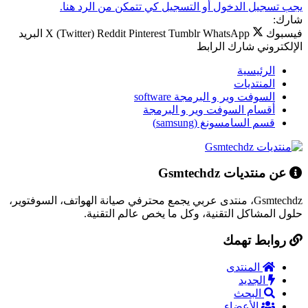
يجب تسجيل الدخول أو التسجيل كي تتمكن من الرد هنا.
شارك:
فيسبوك
WhatsApp
Tumblr
Pinterest
Reddit
X (Twitter)
البريد
الإلكتروني
شارك
الرابط
الرئيسية
المنتديات
السوفت وير و البرمجة software
أقسام السوفت وير و البرمجة
قسم السامسونغ (samsung)
عن منتديات Gsmtechdz
Gsmtechdz، منتدى عربي يجمع محترفي صيانة الهواتف، السوفتوير،
حلول المشاكل التقنية، وكل ما يخص عالم التقنية.
روابط تهمك
المنتدى
الجديد
البحث
الأعضاء