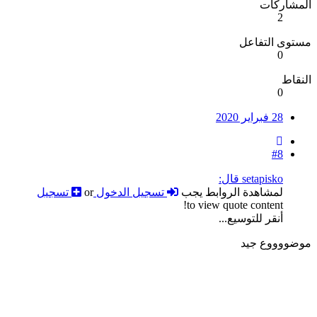
المشاركات
2
مستوى التفاعل
0
النقاط
0
28 فبراير 2020
#8
setapisko قال:
لمشاهدة الروابط يجب
تسجيل الدخول
or
تسجيل
to view quote content!
أنقر للتوسيع...
موضووووع جيد