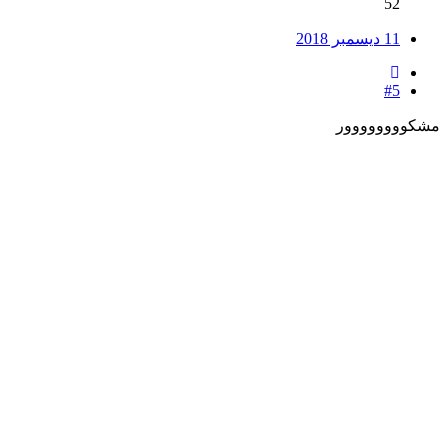
52
11 ديسمبر 2018
#5
مشكوووووووور