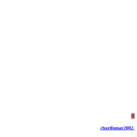
C
charifomar2002.