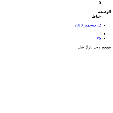
0
الوظيفة
خياط
12 ديسمبر 2018
#6
فووور ربي بارك فيك