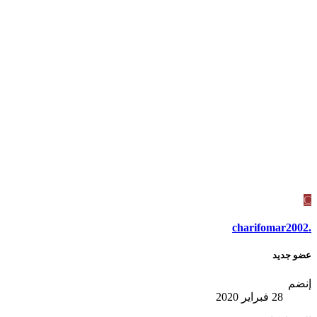
C
charifomar2002.
عضو جديد
إنضم
28 فبراير 2020