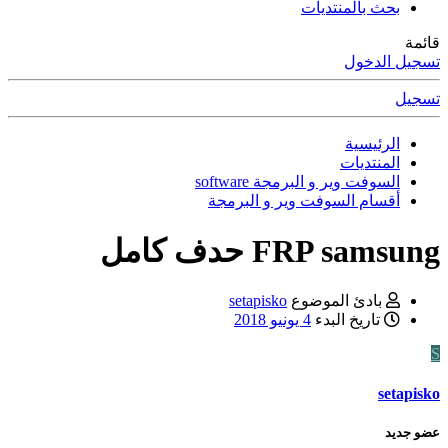
بحث بالمنتديات
قائمة
تسجيل الدخول
تسجيل
الرئيسية
المنتديات
السوفت وير و البرمجة software
أقسام السوفت وير و البرمجة
FRP samsung حدف كامل
بادئ الموضوع
setapisko
تاريخ البدء
4 يونيو 2018
S
setapisko
عضو جديد