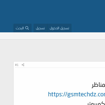
تسجيل الدخول
تسجيل
البحث
#1
مناظر
https://gsmtechdz.
كمبيوتر