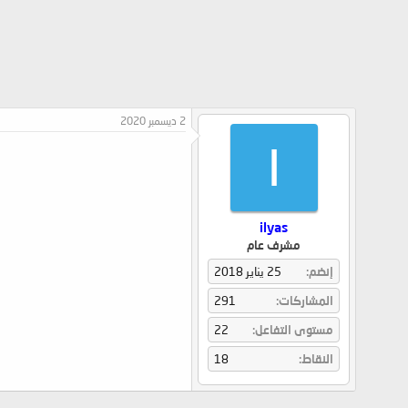
2 ديسمبر 2020
I
ilyas
مشرف عام
إنضم
25 يناير 2018
المشاركات
291
مستوى التفاعل
22
النقاط
18