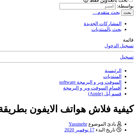
بحث بالعناوين فقط
بواسطة:
بحث متقدم…
بحث
المشاركات الجديدة
بحث بالمنتديات
قائمة
تسجيل الدخول
تسجيل
الرئيسية
المنتديات
السوفت وير و البرمجة software
أقسام السوفت وير و البرمجة
قسم أبل (Apple)
كيفية فلاش هواتف الايفون بطريقة
بادئ الموضوع
Yassinehr
تاريخ البدء
17 نوفمبر 2020