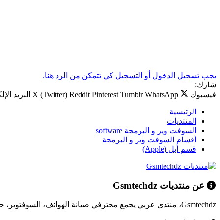
يجب تسجيل الدخول أو التسجيل كي تتمكن من الرد هنا.
شارك:
فيسبوك
WhatsApp
Tumblr
Pinterest
Reddit
X (Twitter)
البريد الإل
الرئيسية
المنتديات
السوفت وير و البرمجة software
أقسام السوفت وير و البرمجة
قسم أبل (Apple)
عن منتديات Gsmtechdz
Gsmtechdz، منتدى عربي يجمع محترفي صيانة الهواتف، السوفتوير، حلول المشاكل التقنية، وكل ما يخص عالم التقنية.