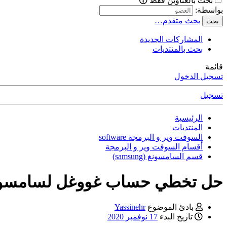
بحث بالعناوين فقط
بواسطة:
بحث متقدم…
بحث
المشاركات الجديدة
بحث بالمنتديات
قائمة
تسجيل الدخول
تسجيل
الرئيسية
المنتديات
السوفت وير و البرمجة software
أقسام السوفت وير و البرمجة
قسم السامسونغ (samsung)
حل تخطي حساب غووغل لسامسونع 2016
بادئ الموضوع
Yassinehr
تاريخ البدء
17 نوفمبر 2020