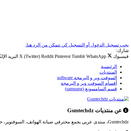
يجب تسجيل الدخول أو التسجيل كي تتمكن من الرد هنا.
شارك:
فيسبوك
WhatsApp
Tumblr
Pinterest
Reddit
X (Twitter)
البريد الإل
الرئيسية
المنتديات
السوفت وير و البرمجة software
أقسام السوفت وير و البرمجة
قسم السامسونغ (samsung)
عن منتديات Gsmtechdz
Gsmtechdz، منتدى عربي يجمع محترفي صيانة الهواتف، السوفتوير، حلول المشاكل التقنية، وكل ما يخص عالم التقنية.