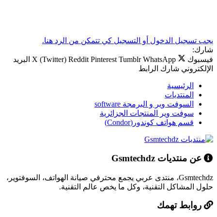
يجب تسجيل الدخول أو التسجيل كي تتمكن من الرد هنا.
شارك:
فيسبوك
WhatsApp
Tumblr
Pinterest
Reddit
X (Twitter)
البريد
الإلكتروني
شارك
الرابط
الرئيسية
المنتديات
السوفت وير و البرمجة software
سوفت وير المنتجات الجزائرية
قسم هواتف كوندور(Condor)
عن منتديات Gsmtechdz
Gsmtechdz، منتدى عربي يجمع محترفي صيانة الهواتف، السوفتوير،
حلول المشاكل التقنية، وكل ما يخص عالم التقنية.
روابط تهمك