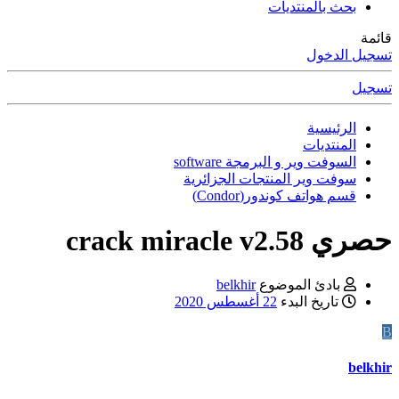
بحث بالمنتديات
قائمة
تسجيل الدخول
تسجيل
الرئيسية
المنتديات
السوفت وير و البرمجة software
سوفت وير المنتجات الجزائرية
قسم هواتف كوندور(Condor)
حصري
crack miracle v2.58
بادئ الموضوع
belkhir
تاريخ البدء
22 أغسطس 2020
B
belkhir