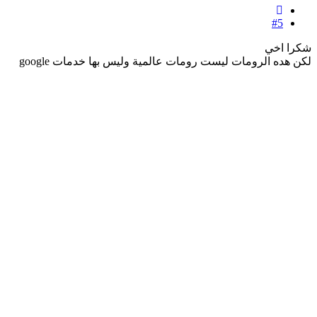
#5
شكرا اخي
لكن هده الرومات ليست رومات عالمية وليس بها خدمات google