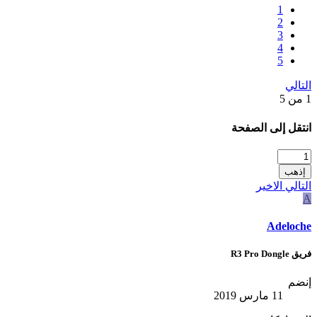
1
2
3
4
5
التالي
1 من 5
انتقل إلى الصفحة
إذهب
التالي
الاخير
A
Adeloche
فريق R3 Pro Dongle
إنضم
11 مارس 2019