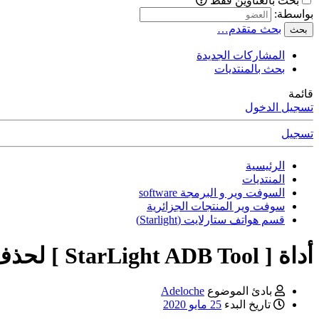
بحث بالعناوين فقط
بواسطة:
بحث متقدم…
بحث
المشاركات الجديدة
بحث بالمنتديات
قائمة
تسجيل الدخول
تسجيل
الرئيسية
المنتديات
السوفت وير و البرمجة software
سوفت وير المنتجات الجزائرية
قسم هواتف ستارلايت (Starlight)
أداة [ StarLight ADB Tool ] لحذف الكتابة الحمراء [ Unwritten Tee Key ]
بادئ الموضوع
Adeloche
تاريخ البدء
25 مايو 2020