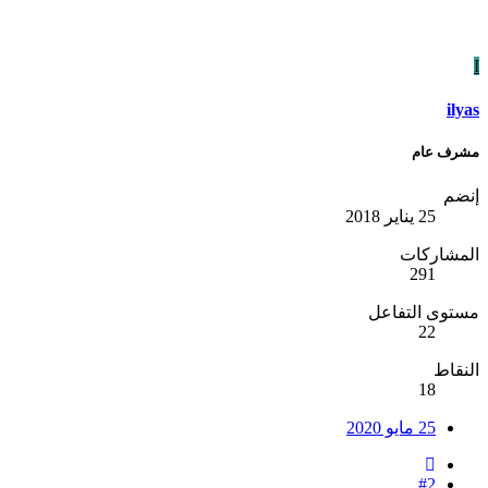
I
ilyas
مشرف عام
إنضم
25 يناير 2018
المشاركات
291
مستوى التفاعل
22
النقاط
18
25 مايو 2020
#2