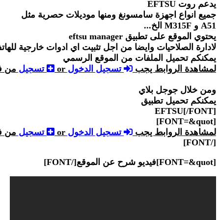
يدعم روت EFTSU
جميع انواع اجهزة سامسونغ ومنها موديلات حصرية مثل
A51 و M315F الخ...
يحتوي الموقع على تطبيق eftsu manager
لادارة الصلاحيات وايضا من اجل تثبيت اي ادوات خارجية للهات
يمكنكم تحميل الملفات من الموقع الرسمي
لمشاهدة الروابط يجب
تسجيل الدخول
or
تسجيل
من ف
ومن خلال جوجل بلاي
يمكنكم تحميل تطبيق
EFTSU[/FONT]
[FONT=&quot]
لمشاهدة الروابط يجب
تسجيل الدخول
or
تسجيل
من ف
[/FONT]
[FONT=&quot]فيديو شرح عن الموقع[/FONT]