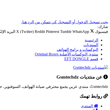
يجب تسجيل الدخول أو التسجيل كي تتمكن من الرد هنا.
شارك:
فيسبوك
WhatsApp
Tumblr
Pinterest
Reddit
X (Twitter)
البريد الإل
الرئيسية
المنتديات
البوكسات و برامج الهواتف
منتدى البوكسات الأصلية Original Boxes
قسم EFT DONGLE
عن منتديات Gsmtechdz
Gsmtechdz، منتدى عربي يجمع محترفي صيانة الهواتف، السوفتوير، حلول المشاكل التقنية، وكل ما يخص عالم التقنية.
روابط تهمك
المنتدى