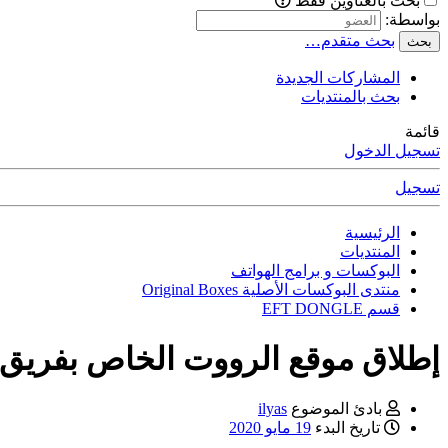
بحث بالعناوين فقط
بواسطة:
بحث متقدم…
بحث
المشاركات الجديدة
بحث بالمنتديات
قائمة
تسجيل الدخول
تسجيل
الرئيسية
المنتديات
البوكسات و برامج الهواتف
منتدى البوكسات الأصلية Original Boxes
قسم EFT DONGLE
إطلاق موقع الرووت الخاص بفريق إيزي في
بادئ الموضوع
ilyas
تاريخ البدء
19 مايو 2020