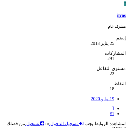
I
ilyas
مشرف عام
إنضم
25 يناير 2018
المشاركات
291
مستوى التفاعل
22
النقاط
18
19 مايو 2020
#1
لمشاهدة الروابط يجب
تسجيل الدخول
or
تسجيل
من فضلك