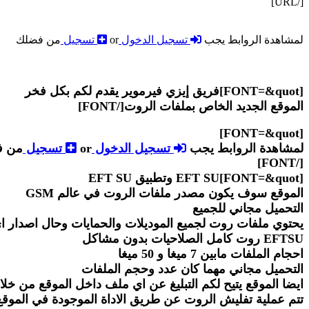
[/URL]
لمشاهدة الروابط يجب
تسجيل الدخول
or
تسجيل
من فضلك
[FONT=&quot]فريق إيزي فيرموير يقدم لكم بكل فخر
الموقع الجديد الخاص بملفات الروت[/FONT]
[FONT=&quot]
لمشاهدة الروابط يجب
تسجيل الدخول
or
تسجيل
من ف
[/FONT]
[FONT=&quot]EFT SU وتطبيق EFT SU
الموقع سوف يكون مصدر ملفات الروت في عالم GSM
التحميل مجاني للجميع
يحتوي ملفات روت لجميع الموديلات والحمايات وحال اصدار ا
EFTSU روت كامل الصلاحيات بدون مشاكل
احجام الملفات مابين 7 ميغا و 50 ميغا
التحميل مجاني مهما كان عدد وحجم الملفات
ايضا الموقع يتيح لكم التبليغ عن اي ملف داخل الموقع من 
تتم عملية تفليش الروت عن طريق الاداة الموجودة في الموق