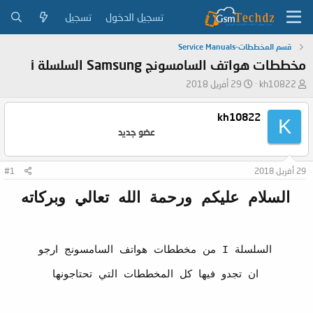
تسجيل الدخول
تسجيل
قسم المخططات-Service Manuals
مخططات هواتف السامسونج Samsung السلسلة i
ب
ت
kh10822
29 أفريل 2018
ا
ا
د
ر
kh10822
K
ئ
ي
عضو جديد
ا
خ
ل
ا
م
ل
29 أفريل 2018
#1
و
ب
ض
د
السلام عليكم ورحمة الله تعالي وبركاته​
و
ء
ع
السلسلة I من مخططات هواتف السامسونج ارجو
ان تجدو فيها كل المخططات التي تحتاجونها