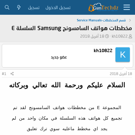
تسجيل الدخول
تسجيل
قسم المخططات-Service Manuals
مخططات هواتف السامسونج Samsung السلسلة E
ب
ت
kh10822
18 أفريل 2018
ا
ا
د
ر
kh10822
K
ئ
ي
عضو جديد
ا
خ
ل
ا
م
ل
18 أفريل 2018
#1
و
ب
ض
د
السلام عليكم ورحمة الله تعالي وبركاته​
و
ء
ع
المجموعة E من مخططات هواتف السامسونج لقد تم
تجميع كل هواتف هذه السلسلة في مكان واحد من لم
يجد اي مخطط ماعليه سوي ترك تعليق