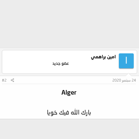
امين براهمي
ا
عضو جديد
24 سبتمبر 2020
#2
Alger
بارك الله فيك خويا