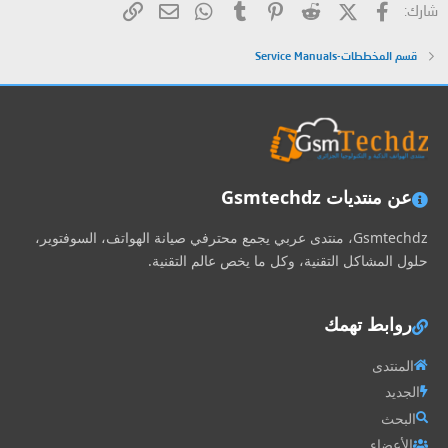
فيسبوك
X (Twitter)
Reddit
Pinterest
Tumblr
WhatsApp
الرابط
البريد الإلكتروني
شارك:
قسم المخططات-Service Manuals
عن منتديات Gsmtechdz
Gsmtechdz، منتدى عربي يجمع محترفي صيانة الهواتف، السوفتوير،
حلول المشاكل التقنية، وكل ما يخص عالم التقنية.
روابط تهمك
المنتدى
الجديد
البحث
الأعضاء