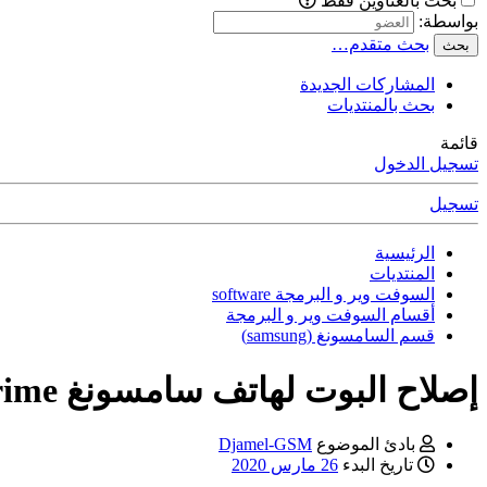
بحث بالعناوين فقط
بواسطة:
بحث متقدم…
بحث
المشاركات الجديدة
بحث بالمنتديات
قائمة
تسجيل الدخول
تسجيل
الرئيسية
المنتديات
السوفت وير و البرمجة software
أقسام السوفت وير و البرمجة
قسم السامسونغ (samsung)
إصلاح البوت لهاتف سامسونغ SM-G531F Samsung Galaxy Grand Prime
بادئ الموضوع
Djamel-GSM
تاريخ البدء
26 مارس 2020