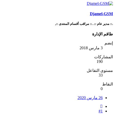
Djamel-GSM
.:: مدير عام ::. .:: مراقب أقسام المنتدى ::,
طاقم الإدارة
إنضم
3 مارس 2018
المشاركات
190
مستوى التفاعل
33
النقاط
0
26 مارس 2020
#1