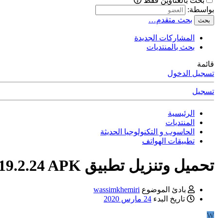
بحث بالعناوين فقط
بواسطة:
بحث متقدم…
بحث
المشاركات الجديدة
بحث بالمنتديات
قائمة
تسجيل الدخول
تسجيل
الرئيسية
المنتديات
الحاسوب و التكنولوجيا الحديثة
تطبيقات الهواتف
تحميل وتنزيل تطبيق Google Play Store 19.2.24 APK للاندرويد
بادئ الموضوع
wassimkhemiri
تاريخ البدء
24 مارس 2020
W