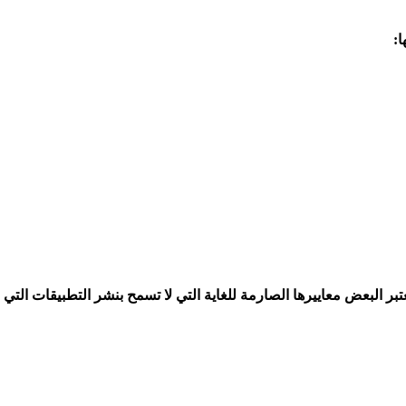
ا:
دأ كل شيء وينتهي في سوق Google. في الواقع ، يعتبر البعض معاييرها الصارمة للغاية التي لا ت