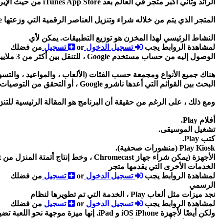
الرائد وثاني أكبر متجر في العالم بعد iTunes App Store من حيث الإيرادات. في عام 2013 ، تجاوز عدد التنزيلات 50 مليونًا ، وفي عام 2017 أصدر أكثر من 2.7 مليون تطبيق.
المتجر الذي يتم من خلاله شراء وتنزيل العناصر الرقمية التي وزعتها Google
النشاط الرئيسي لهذا المخزن هو توزيع التطبيقات. يمكن لأي
لمشاهدة الروابط يجب
تسجيل الدخول
or
تسجيل
من فضلك
الوصول إليه من حساب مستخدم Google ، للتنقل بين أكثر من 3 ملايين تطبيق في كتالوجه.
هناك جميع الأنواع ومجمعة حسب الفئات (الألعاب ، والمواعيد ، والتسوق ،
البحث بين القوائم التي أعدها ناشرو Google ، أو التحقق من التوصيات الأكثر شيوعًا ، أو ببساطة ، مشاهدة التوصيات وفقًا للتنزيلات السابقة في الجهاز اللوحي أو الهاتف الذكي.
ومع ذلك ، على الرغم من حقيقة أن البرنامج هو المقالة الرئيسية للتن
أفلام Play.
تشغيل الموسيقى.
كتب Play.
Play Kiosk (منشورات صحفية).
الأجهزة (يمكن شراء جهاز Chromecast ، وخط إنتاج أتمتة المنزل من Nest ، وأقراص Pixel C والملحقات من هنا).
الخدمات الأخرى التي يقدمها متجر
لمشاهدة الروابط يجب
تسجيل الدخول
or
تسجيل
من فضلك
الرسمي
نجد ميزات مثل ألعاب Play ، الخدمة التي تم تطويرها لنظام
لمشاهدة الروابط يجب
تسجيل الدخول
or
تسجيل
من فضلك
ولكن أيضًا لأجهزة iOS iPhone و iPad. 