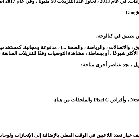
 والاتصالات ، والرياضة ، والصحة ...) ، مدفوعة ومجانية. كمستخدمين ، ي
زيل ، نجد عناصر أخرى متاحة:
إنها ميزة موجهة نحو اللعبة تضيف خيار تعدد اللاعبين في الوقت الفعلي بالإضافة إلى ا