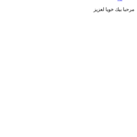
مرحبا بيك خويا لعزيز