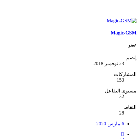
Magic-GSM
عضو
إنضم
23 نوفمبر 2018
المشاركات
153
مستوى التفاعل
32
النقاط
28
6 مارس 2020