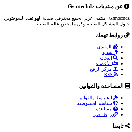
عن منتديات Gsmtechdz
Gsmtechdz، منتدى عربي يجمع محترفي صيانة الهواتف، السوفتوير،
حلول المشاكل التقنية، وكل ما يخص عالم التقنية.
روابط تهمك
المنتدى
الجديد
البحث
الأعضاء
مركز الرفع
RSS
المساعدة والقوانين
الشروط والقوانين
سياسة الخصوصية
مساعدة
رابط نصي
تابعنا