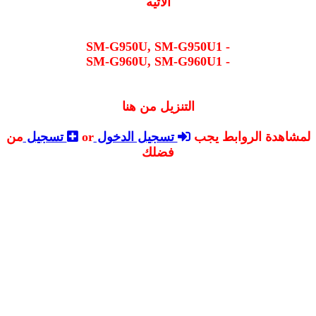
الاتيه
- SM-G950U, SM-G950U1
- SM-G960U, SM-G960U1
التنزيل من هنا
لمشاهدة الروابط يجب
تسجيل الدخول
or
تسجيل
من
فضلك