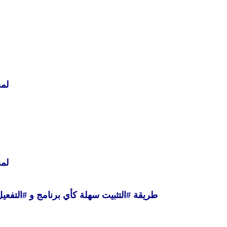
لم
لم
طريقة #التثبيت سهلة كأي برنامج و #التفعي