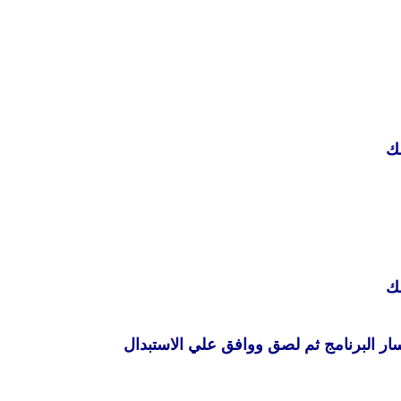
ك
ك
سار البرنامج ثم لصق ووافق علي الاستبدال