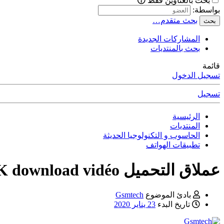
بحث بالعناوين فقط
بواسطة:
بحث متقدم…
بحث
المشاركات الجديدة
بحث بالمنتديات
قائمة
تسجيل الدخول
تسجيل
الرئيسية
المنتديات
الحاسوب و التكنولوجيا الحديثة
تطبيقات الهواتف
عملاق التحميل 4K download vidéo في آخر إصدار
بادئ الموضوع
Gsmtech
تاريخ البدء
23 يناير 2020