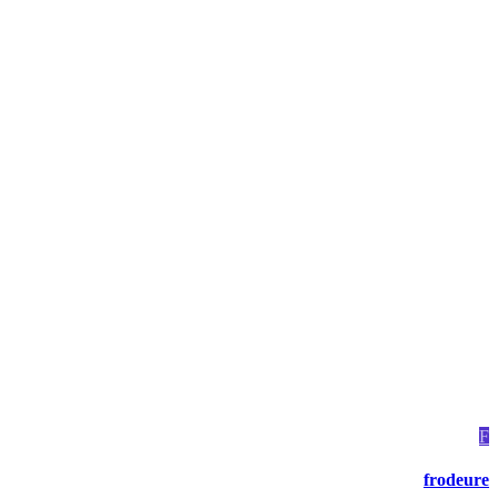
F
frodeure