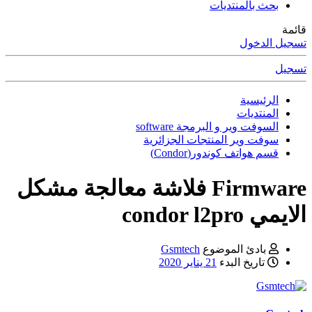
بحث بالمنتديات
قائمة
تسجيل الدخول
تسجيل
الرئيسية
المنتديات
السوفت وير و البرمجة software
سوفت وير المنتجات الجزائرية
قسم هواتف كوندور(Condor)
Firmware
فلاشة معالجة مشكل
الايمي condor l2pro
بادئ الموضوع
Gsmtech
تاريخ البدء
21 يناير 2020