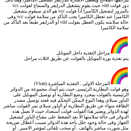
دور فولت vdd حيث يقوم بتشغيل الدرايفر والسماح لفولت vcc
بالمرور لتشغيل الكاميرا أذآ فولت vcc هو الذى سيقوم بتشغيل
الكاميرا عند تعطل الكاميرا يجب التأكد من سلامة فولت vcc وفى
حالة سلامته يكون العطل بفولت vdd أو الدرايفر طبعآ بعد التأكد من
سلامة الكاميرا
مراحل التغذية داخل الموبايل
يتم تغذية بورة الموبايل بالفولت عن طريق #ثلاث مراحل
المرحلة الاولى . التغذية المباشرة (Vbatt)
وهو فولت البطارية الرئيسى حيث يتم أمداد مجموعة من الدوائر
الرئيسية بالفولت بمجرد وضع البطارية أو توصيل الموبايل على
الباور سبلاى وهذا النوع لايمكن التحكم فيه فعند توصيل مصدر
الطاقة سواء عن طريق البطارية أو الباور سبلاى يمر الفولت مباشر
لهذة الدوائر ويعتبر هذا الفولت فولت أستعداد حيث لا تعمل هذه
الدوائر فى حالة سلامتها الا بعد الضغط على مفتاح الباور لتشغيل
الجهاز وفى حالة وجود خلل بأحد هذة الدوائر تسبب أعطال صريحة
مثل شورت مباشر بالهاتف . أو سحب تلقائى لمؤشر الامبير . أو