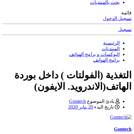
بحث بالمنتديات
قائمة
تسجيل الدخول
تسجيل
الرئيسية
المنتديات
البوكسات و برامج الهواتف
برامج الهواتف
التغذية (الفولتات ) داخل بوردة
الهاتف(الاندرويد. الايفون)
بادئ الموضوع
Gsmtech
تاريخ البدء
20 يناير 2020
Gsmtech