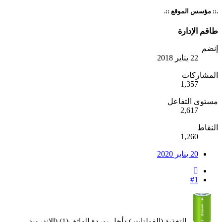
.:: مؤسس الموقع ::.
طاقم الإدارة
إنضم
22 يناير 2018
المشاركات
1,357
مستوى التفاعل
2,617
النقاط
1,260
20 يناير 2020
#1
التغذية (الفولتات ) دأخل بوردة الهاتف(1) (الاندرويد.