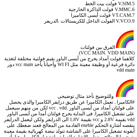
5.V.SIM فولت بيت الخط
6.V.MMC فولت الذاكرة الخارجية
7.VT.CAM فولت أيسى الكاميرا
9.V.VCO الفولت الداخل للكريستالات .الدريفر
الفرق بين فولتات
(VCC MAIN. VDD MAIN)
كلاهما فولت أمداد يخرج من أيسى الباور بقيم فولتية مختلفة لتغذية
دائرة فرعية أو وظيفة معينة مثل WI FI وأحيانآ يأخذ vcc main دور
vdd main
وللتوضيح نأخذ مثال توضيحى
#الكاميرا . تعمل الكاميرا عن طريق درايفر الكاميرا والذى يحصل
على فولتان أمداد من أيسى الباور .vcc . vdd لكن من منهم سيعمل
على تشغيل الكاميرا. فى البداية يخرج فولتان أمدا من أيسى الباور
vdd بقيمة 2.8V و vcc بقيمة 1.8V الى الدرايفر ولكن ليعمل الدرايفر
ينقصه أشارة التحكم eneble القادمة من المعالج فعند ضغطك على
أيقونة تشغيل الكاميرا على الشاشة تتولد نبضة كهربائية بقيمة معينة
يترجمها المعالج ويعطى الاشارة للدرايفر لتشغيل الكاميرا وهنا يأتى