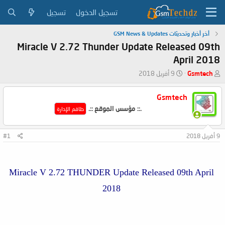
تسجيل الدخول
تسجيل
أخر أخبار وتحديثات GSM News & Updates
Miracle V 2.72 Thunder Update Released 09th
April 2018
ب
ت
Gsmtech
9 أفريل 2018
ا
ا
د
ر
Gsmtech
ئ
ي
.:: مؤسس الموقع ::.
ا
خ
طاقم الإدارة
ل
ا
م
ل
9 أفريل 2018
#1
و
ب
ض
د
و
ء
ع
Miracle V 2.72 THUNDER Update Released 09th April
2018