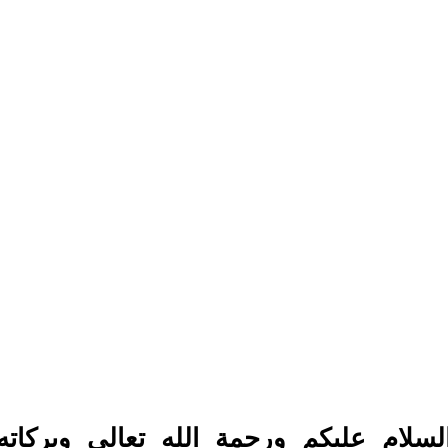
لسلام عليكم ورحمة الله تعالي وبركاته​