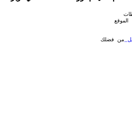
ات
الموقع
ل
من فضلك