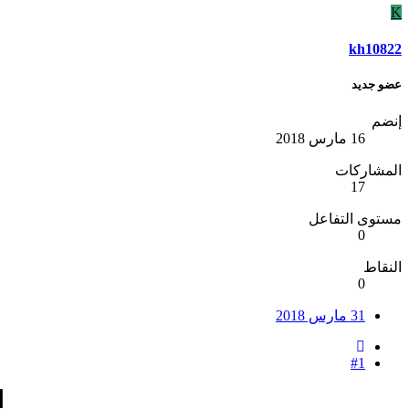
K
kh10822
عضو جديد
إنضم
16 مارس 2018
المشاركات
17
مستوى التفاعل
0
النقاط
0
31 مارس 2018
#1
ا