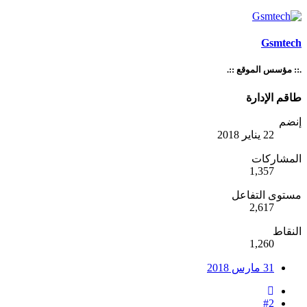
Gsmtech
.:: مؤسس الموقع ::.
طاقم الإدارة
إنضم
22 يناير 2018
المشاركات
1,357
مستوى التفاعل
2,617
النقاط
1,260
31 مارس 2018
#2