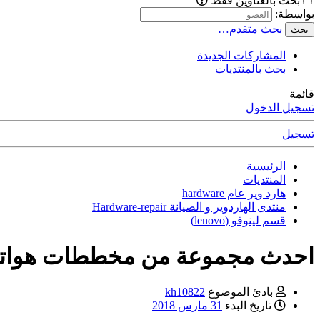
بحث بالعناوين فقط
بواسطة:
بحث متقدم…
بحث
المشاركات الجديدة
بحث بالمنتديات
قائمة
تسجيل الدخول
تسجيل
الرئيسية
المنتديات
هارد وير عام hardware
منتدى الهاردوير و الصيانة Hardware-repair
قسم لينوفو (lenovo)
احدث مجموعة من مخططات هواتف لينو
بادئ الموضوع
kh10822
تاريخ البدء
31 مارس 2018