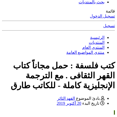
بحث بالمنتديات
قائمة
تسجيل الدخول
تسجيل
الرئيسية
المنتديات
المنتدى العام
منتدى المواضيع العامة
كتب فلسفة : حمل مجاناً كتاب
القهر الثقافى . مع الترجمة
الإنجليزية كاملة - للكاتب طارق
بادئ الموضوع
الفهد الثائر
تاريخ البدء
20 أكتوبر 2019
ا