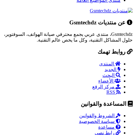
منتدى المواضيع العامة
عن منتديات Gsmtechdz
Gsmtechdz، منتدى عربي يجمع محترفي صيانة الهواتف، السوفتوير،
حلول المشاكل التقنية، وكل ما يخص عالم التقنية.
روابط تهمك
المنتدى
الجديد
البحث
الأعضاء
مركز الرفع
RSS
المساعدة والقوانين
الشروط والقوانين
سياسة الخصوصية
مساعدة
رابط نصي