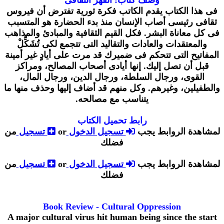
فى هذا الكتاب يقدم الكاتب فكرة ثورية تفترض أن فيروس
ثقافى رئيسى أصاب الإنسان منذ بدء الحضارة هو المتسبب
فى كل معاناة البشر. فكل القيم الثقافية والمبادئ والمذاهب
والمعتقدات والعادات والتقاليد التى تتجمع لكى تُشَكِّلْ
المفاتيح التى تتحكم فى ضميرك قد مرت على أيادٍ غير أمينة
قبل أن تصل إليك. إنها أيادى أصحاب المصالح، ومراكز
القوى، ورجال السلطة، ورجال الدين، ورجال المال،
والطفيلين، وغيرهم. وكل منهم قد أضاف إليها وحذف منها ما
يتناسب مع مصالحه.
رابط تحميل الكتاب
لمشاهدة الروابط يجب
تسجيل الدخول
or
تسجيل
من
فضلك
لمشاهدة الروابط يجب
تسجيل الدخول
or
تسجيل
من
فضلك
Book Review - Cultural Oppression
A major cultural virus hit human being since the start