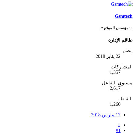
Gsmtech
.:: مؤسس الموقع ::.
طاقم الإدارة
إنضم
22 يناير 2018
المشاركات
1,357
مستوى التفاعل
2,617
النقاط
1,260
17 مارس 2018
#1