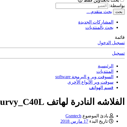
بحث بالعناوين فقط
بواسطة:
بحث متقدم…
بحث
المشاركات الجديدة
بحث بالمنتديات
قائمة
تسجيل الدخول
تسجيل
الرئيسية
المنتديات
السوفت وير و البرمجة software
سوفت وير الأنواع الأخرى
قسم الهواتف
الفلاشه النادرة لهاتف IKU_Curvy_C40L
بادئ الموضوع
Gsmtech
تاريخ البدء
17 مارس 2018