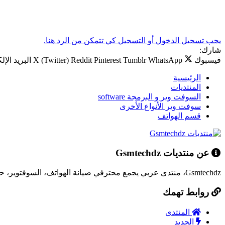
يجب تسجيل الدخول أو التسجيل كي تتمكن من الرد هنا.
شارك:
فيسبوك
WhatsApp
Tumblr
Pinterest
Reddit
X (Twitter)
البريد الإل
الرئيسية
المنتديات
السوفت وير و البرمجة software
سوفت وير الأنواع الأخرى
قسم الهواتف
عن منتديات Gsmtechdz
Gsmtechdz، منتدى عربي يجمع محترفي صيانة الهواتف، السوفتوير، حلول المشاكل التقنية، وكل ما يخص عالم التقنية.
روابط تهمك
المنتدى
الجديد