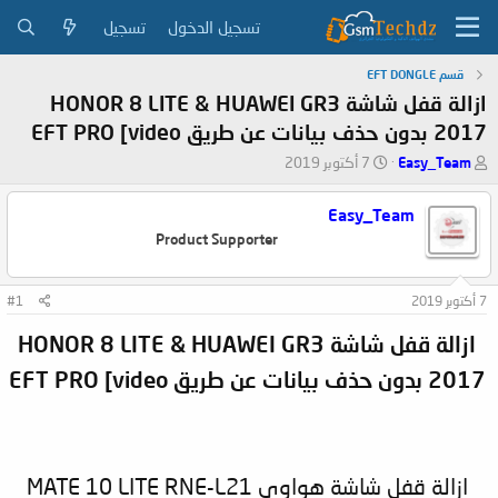
تسجيل الدخول
تسجيل
قسم EFT DONGLE
ازالة قفل شاشة HONOR 8 LITE & HUAWEI GR3
2017 بدون حذف بيانات عن طريق EFT PRO [video
ب
ت
Easy_Team
7 أكتوبر 2019
ا
ا
د
ر
Easy_Team
ئ
ي
Product Supporter
ا
خ
ل
ا
م
ل
7 أكتوبر 2019
#1
و
ب
ض
د
ازالة قفل شاشة HONOR 8 LITE & HUAWEI GR3
و
ء
ع
2017 بدون حذف بيانات عن طريق EFT PRO [video
ازالة قفل شاشة هواوي MATE 10 LITE RNE-L21