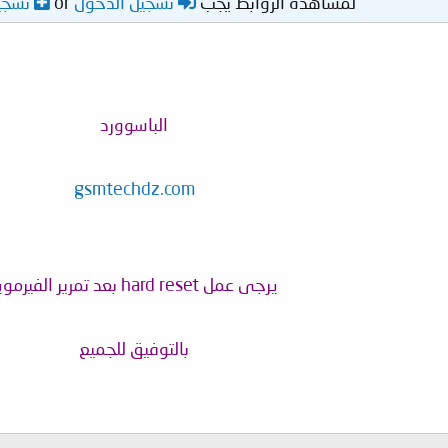
لمشاهدة الروابط يجب
تسجيل الدخول
or
تسجي
الباسوورد
gsmtechdz.com
يرجى عمل hard reset بعد تمرير الفيرموير
بالتوفيق للجميع