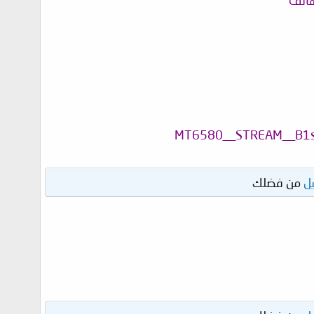
هاتف
MT6580__STREAM__B1s_
ل
من فضلك