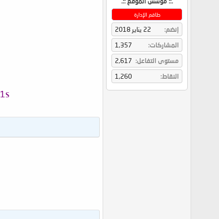
.:: مؤسس الموقع ::.
طاقم الإدارة
إنضم
22 يناير 2018
المشاركات
1,357
مستوى التفاعل
2,617
النقاط
1,260
1s