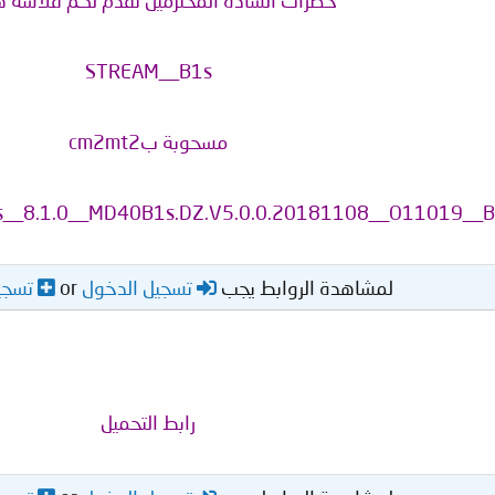
حضرات السادة المحترمين نقدم لكم فلاشة 
STREAM__B1s
مسحوبة بcm2mt2
_8.1.0__MD40B1s.DZ.V5.0.0.20181108__O11019__B
لمشاهدة الروابط يجب
تسجيل الدخول
or
تسجي
رابط التحميل