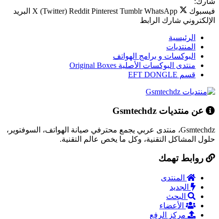
شارك:
فيسبوك
WhatsApp
Tumblr
Pinterest
Reddit
X (Twitter)
البريد
الإلكتروني
شارك
الرابط
الرئيسية
المنتديات
البوكسات و برامج الهواتف
منتدى البوكسات الأصلية Original Boxes
قسم EFT DONGLE
عن منتديات Gsmtechdz
Gsmtechdz، منتدى عربي يجمع محترفي صيانة الهواتف، السوفتوير،
حلول المشاكل التقنية، وكل ما يخص عالم التقنية.
روابط تهمك
المنتدى
الجديد
البحث
الأعضاء
مركز الرفع