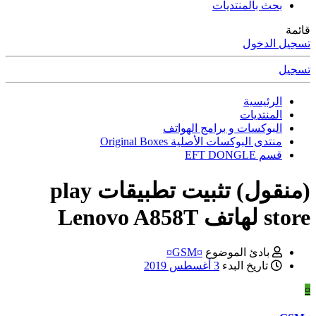
بحث بالمنتديات
قائمة
تسجيل الدخول
تسجيل
الرئيسية
المنتديات
البوكسات و برامج الهواتف
منتدى البوكسات الأصلية Original Boxes
قسم EFT DONGLE
(منقول) تثبيت تطبيقات play
store لهاتف Lenovo A858T
بادئ الموضوع
¤GSM¤
تاريخ البدء
3 أغسطس 2019
¤