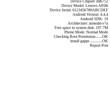
Device Chipset: mt6752
Device Model: Lenovo A858t
Device Serial: 0123456789ABCDEF
Android Version: 4.4.4
Android SDK: 19
Architecture: armeabi-v7a
Free space in system disk: 197.7M
Phone Mode: Normal Mode
Checking Root Permission.......OK
install gapps ............OK
Report Post