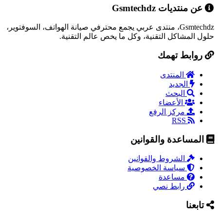
عن منتديات Gsmtechdz
Gsmtechdz، منتدى عربي يجمع محترفي صيانة الهواتف، السوفتوير،
حلول المشاكل التقنية، وكل ما يخص عالم التقنية.
روابط تهمك
المنتدى
الجديد
البحث
الأعضاء
مركز الرفع
RSS
المساعدة والقوانين
الشروط والقوانين
سياسة الخصوصية
مساعدة
رابط نصي
تابعنا