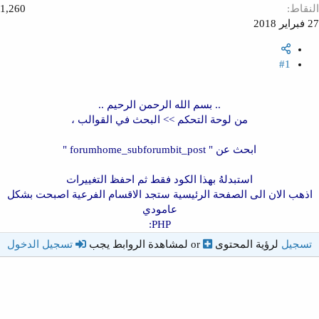
نقاط
1,260
 2018
#1
.. بسم الله الرحمن الرحيم ..
من لوحة التحكم >> البحث في القوالب ،
ابحث عن " forumhome_subforumbit_post "
استبدلهُ بهذا الكود فقط ثم احفظ التغييرات
ذهب الان الى الصفحة الرئيسية ستجد الاقسام الفرعية اصبحت بشكل
عامودي
PHP:
تسجيل
لرؤية المحتوى
or
تسجيل الدخول
لمشاهدة الروابط يجب