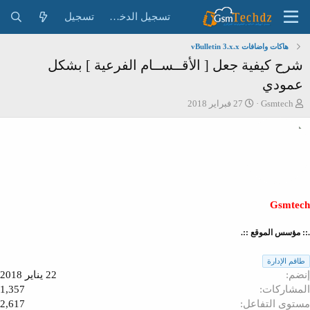
تسجيل الدخول
تسجيل
هاكات واضافات vBulletin 3.x.x
شرح كيفية جعل [ الأقــســام الفرعية ] بشكل
عمودي
ب
ت
Gsmtech
27 فبراير 2018
ا
ا
د
ر
ئ
ي
ا
خ
ل
ا
م
ل
و
ب
ض
د
Gsmte
و
ء
ع
: مؤسس الموقع ::.
اقم الإدارة
ضم
22 يناير 2018
مشاركات
1,357
توى التفاعل
2,617