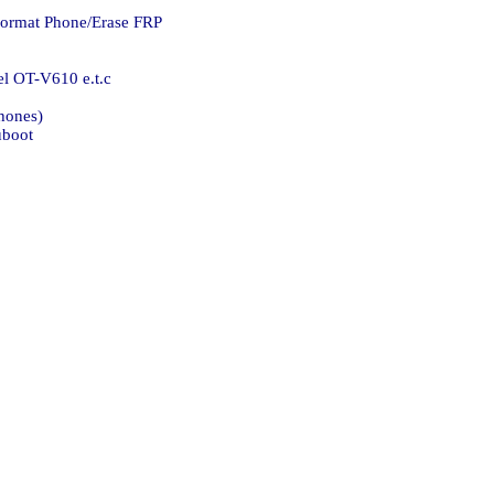
ormat Phone/Erase FRP.
l OT-V610 e.t.c.
ones).
boot.