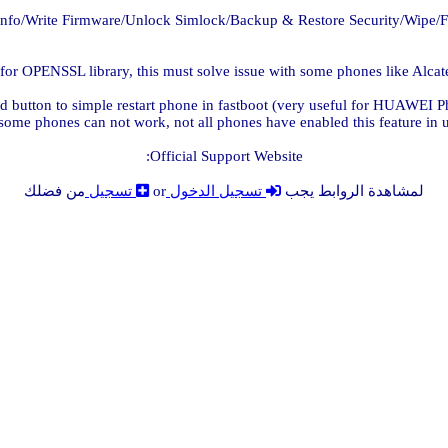
nfo/Write Firmware/Unlock Simlock/Backup & Restore Security/Wipe/F
or OPENSSL library, this must solve issue with some phones like Alcate
 button to simple restart phone in fastboot (very useful for HUAWEI Ph
ome phones can not work, not all phones have enabled this feature in u
Official Support Website:
لمشاهدة الروابط يجب
تسجيل الدخول
or
تسجيل
من فضلك