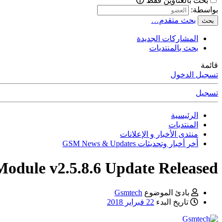
بحث بالعناوين فقط
بواسطة:
بحث متقدم…
بحث
المشاركات الجديدة
بحث بالمنتديات
قائمة
تسجيل الدخول
تسجيل
الرئيسية
المنتديات
منتدى الأخبار و الإعلانات
أخر أخبار وتحديثات GSM News & Updates
dule v2.5.8.6 Update Released
بادئ الموضوع
Gsmtech
تاريخ البدء
22 فبراير 2018