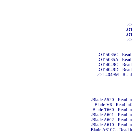
O
OT
OT
O
OT-5085C - Read 
OT-5085A - Read 
OT-4049G - Read 
OT-4049D - Read 
OT-4049M - Read 
Blade A520 - Read in
Blade V6 - Read in
Blade T660 - Read i
Blade A601 - Read in
Blade A602 - Read in
Blade A610 - Read in
Blade A610C - Read i