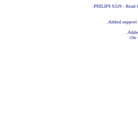
PHILIPS S329 - Read i
Added support f
Added
On s