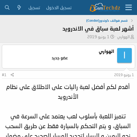
تسجيل الدخول
تسجيل
قسم هواتف كوندور(Condor)
أشهر لعبة سباق في الاندرويد
ب
ت
الهواري
1 يونيو 2019
ا
ا
د
ر
الهواري
ا
ئ
ي
عضو جديد
ا
خ
ل
ا
م
ل
1 يونيو 2019
#1
و
ب
ض
د
أقدم لكم أفضل لعبة راليات على الاطلاق على نظام
و
ء
ع
الأندرويد
تتميز اللعبة بأسلوب لعب يعتمد على السرعة في
السباق، و يتم التحكم بالسيارة فقط عن طريق السحب
نحو اليمين و اليسار لتحديد المسار الصحيح على مضمار