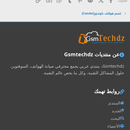
قسم هواتف كوندور(Condor)
عن منتديات Gsmtechdz
Gsmtechdz، منتدى عربي يجمع محترفي صيانة الهواتف، السوفتوير،
حلول المشاكل التقنية، وكل ما يخص عالم التقنية.
روابط تهمك
المنتدى
الجديد
البحث
الأعضاء