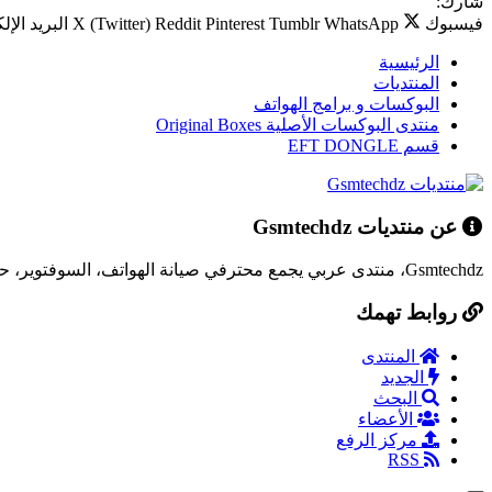
شارك:
فيسبوك
WhatsApp
Tumblr
Pinterest
Reddit
X (Twitter)
البريد الإل
الرئيسية
المنتديات
البوكسات و برامج الهواتف
منتدى البوكسات الأصلية Original Boxes
قسم EFT DONGLE
عن منتديات Gsmtechdz
Gsmtechdz، منتدى عربي يجمع محترفي صيانة الهواتف، السوفتوير، حلول المشاكل التقنية، وكل ما يخص عالم التقنية.
روابط تهمك
المنتدى
الجديد
البحث
الأعضاء
مركز الرفع
RSS