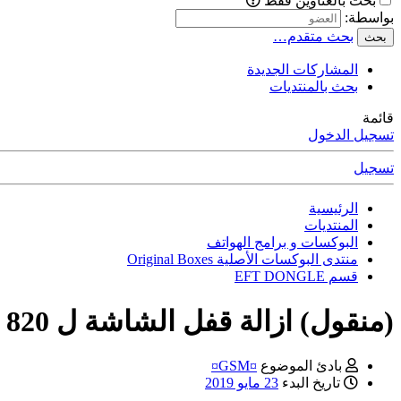
بحث بالعناوين فقط
بواسطة:
بحث متقدم…
بحث
المشاركات الجديدة
بحث بالمنتديات
قائمة
تسجيل الدخول
تسجيل
الرئيسية
المنتديات
البوكسات و برامج الهواتف
منتدى البوكسات الأصلية Original Boxes
قسم EFT DONGLE
(منقول) ازالة قفل الشاشة ل LAVA Iris 820
بادئ الموضوع
¤GSM¤
تاريخ البدء
23 مايو 2019