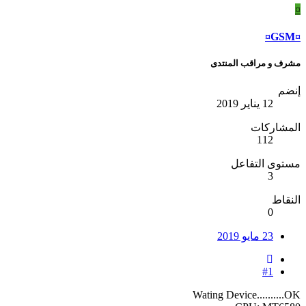
¤
¤GSM¤
مشرف و مراقب المنتدى
إنضم
12 يناير 2019
المشاركات
112
مستوى التفاعل
3
النقاط
0
23 مايو 2019
#1
Wating Device..........OK