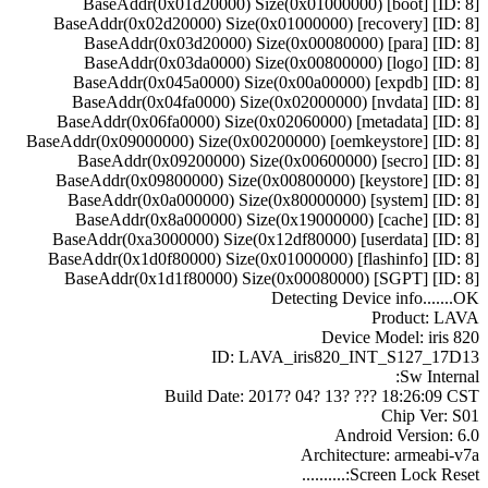
[ID: 8] [boot] BaseAddr(0x01d20000) Size(0x01000000)
[ID: 8] [recovery] BaseAddr(0x02d20000) Size(0x01000000)
[ID: 8] [para] BaseAddr(0x03d20000) Size(0x00080000)
[ID: 8] [logo] BaseAddr(0x03da0000) Size(0x00800000)
[ID: 8] [expdb] BaseAddr(0x045a0000) Size(0x00a00000)
[ID: 8] [nvdata] BaseAddr(0x04fa0000) Size(0x02000000)
[ID: 8] [metadata] BaseAddr(0x06fa0000) Size(0x02060000)
[ID: 8] [oemkeystore] BaseAddr(0x09000000) Size(0x00200000)
[ID: 8] [secro] BaseAddr(0x09200000) Size(0x00600000)
[ID: 8] [keystore] BaseAddr(0x09800000) Size(0x00800000)
[ID: 8] [system] BaseAddr(0x0a000000) Size(0x80000000)
[ID: 8] [cache] BaseAddr(0x8a000000) Size(0x19000000)
[ID: 8] [userdata] BaseAddr(0xa3000000) Size(0x12df80000)
[ID: 8] [flashinfo] BaseAddr(0x1d0f80000) Size(0x01000000)
[ID: 8] [SGPT] BaseAddr(0x1d1f80000) Size(0x00080000)
Detecting Device info.......OK
Product: LAVA
Device Model: iris 820
ID: LAVA_iris820_INT_S127_17D13
Sw Internal:
Build Date: 2017? 04? 13? ??? 18:26:09 CST
Chip Ver: S01
Android Version: 6.0
Architecture: armeabi-v7a
Screen Lock Reset:..........