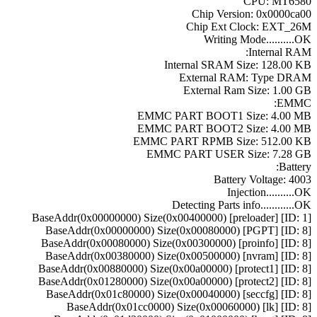
CPU: MT6580
Chip Version: 0x0000ca00
Chip Ext Clock: EXT_26M
Writing Mode..........OK
Internal RAM:
Internal SRAM Size: 128.00 KB
External RAM: Type DRAM
External Ram Size: 1.00 GB
EMMC:
EMMC PART BOOT1 Size: 4.00 MB
EMMC PART BOOT2 Size: 4.00 MB
EMMC PART RPMB Size: 512.00 KB
EMMC PART USER Size: 7.28 GB
Battery:
Battery Voltage: 4003
Injection..........OK
Detecting Parts info............OK
[ID: 1] [preloader] BaseAddr(0x00000000) Size(0x00400000)
[ID: 8] [PGPT] BaseAddr(0x00000000) Size(0x00080000)
[ID: 8] [proinfo] BaseAddr(0x00080000) Size(0x00300000)
[ID: 8] [nvram] BaseAddr(0x00380000) Size(0x00500000)
[ID: 8] [protect1] BaseAddr(0x00880000) Size(0x00a00000)
[ID: 8] [protect2] BaseAddr(0x01280000) Size(0x00a00000)
[ID: 8] [seccfg] BaseAddr(0x01c80000) Size(0x00040000)
[ID: 8] [lk] BaseAddr(0x01cc0000) Size(0x00060000)