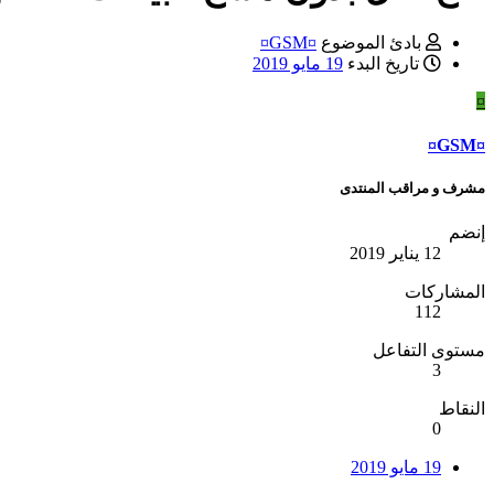
بادئ الموضوع
¤GSM¤
تاريخ البدء
19 مايو 2019
¤
¤GSM¤
مشرف و مراقب المنتدى
إنضم
12 يناير 2019
المشاركات
112
مستوى التفاعل
3
النقاط
0
19 مايو 2019