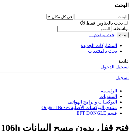
البحث
بحث بالعناوين فقط
بواسطة:
بحث متقدم…
بحث
المشاركات الجديدة
بحث بالمنتديات
قائمة
تسجيل الدخول
تسجيل
الرئيسية
المنتديات
البوكسات و برامج الهواتف
منتدى البوكسات الأصلية Original Boxes
قسم EFT DONGLE
فتح قفل بدون مسح البيانات j106h