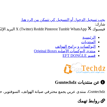
يجب تسجيل الدخول أو التسجيل كي تتمكن من الرد هنا.
شارك:
فيسبوك
WhatsApp
Tumblr
Pinterest
Reddit
X (Twitter)
البريد الإل
الرئيسية
المنتديات
البوكسات و برامج الهواتف
منتدى البوكسات الأصلية Original Boxes
قسم EFT DONGLE
عن منتديات Gsmtechdz
Gsmtechdz، منتدى عربي يجمع محترفي صيانة الهواتف، السوفتوير، حلول المشاكل التقنية، وكل ما يخص عالم التقنية.
روابط تهمك