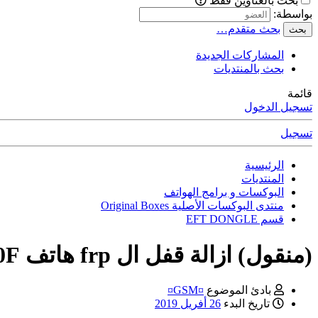
بحث بالعناوين فقط
بواسطة:
بحث متقدم…
بحث
المشاركات الجديدة
بحث بالمنتديات
قائمة
تسجيل الدخول
تسجيل
الرئيسية
المنتديات
البوكسات و برامج الهواتف
منتدى البوكسات الأصلية Original Boxes
قسم EFT DONGLE
(منقول) ازالة قفل ال frp هاتف Samsung Galaxy A3 2017 SM-A320F
بادئ الموضوع
¤GSM¤
تاريخ البدء
26 أفريل 2019