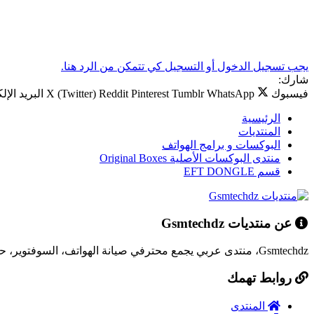
يجب تسجيل الدخول أو التسجيل كي تتمكن من الرد هنا.
شارك:
فيسبوك
WhatsApp
Tumblr
Pinterest
Reddit
X (Twitter)
البريد الإل
الرئيسية
المنتديات
البوكسات و برامج الهواتف
منتدى البوكسات الأصلية Original Boxes
قسم EFT DONGLE
عن منتديات Gsmtechdz
Gsmtechdz، منتدى عربي يجمع محترفي صيانة الهواتف، السوفتوير، حلول المشاكل التقنية، وكل ما يخص عالم التقنية.
روابط تهمك
المنتدى