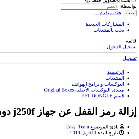
بحث بالعناوين فقط
بواسطة:
بحث متقدم…
بحث
المشاركات الجديدة
بحث بالمنتديات
قائمة
تسجيل الدخول
تسجيل
الرئيسية
المنتديات
البوكسات و برامج الهواتف
منتدى البوكسات الأصلية Original Boxes
قسم EFT DONGLE
إزالة رمز القفل عن جهاز j250f دون حذف البيانات بواسطة eft dongle
بادئ الموضوع
Easy_Team
تاريخ البدء
1 أفريل 2019