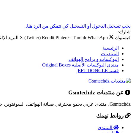
يجب تسجيل الدخول أو التسجيل كي تتمكن من الرد هنا.
شارك:
فيسبوك
WhatsApp
Tumblr
Pinterest
Reddit
X (Twitter)
البريد الإل
الرئيسية
المنتديات
البوكسات و برامج الهواتف
منتدى البوكسات الأصلية Original Boxes
قسم EFT DONGLE
عن منتديات Gsmtechdz
Gsmtechdz، منتدى عربي يجمع محترفي صيانة الهواتف، السوفتوير، حلول المشاكل التقنية، وكل ما يخص عالم التقنية.
روابط تهمك
المنتدى