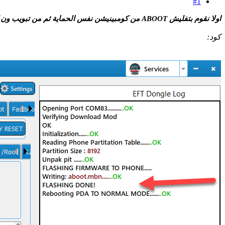
#1
اولا نقوم بتفليش ABOOT من كومبينيشن نفس الحماية ثم من تبويب ون كليك بضغطة زر يفتح الجهاز
كود: