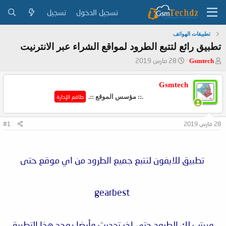
تسجيل الدخول
تسجيل
تطبيقات الهواتف
تطبيق رائع لتتبع الطرود لمواقع الشراء عبر الانترنيت
ب
ت
28 مارس 2019
Gsmtech
ا
ا
د
ر
Gsmtech
ئ
ي
ا
خ
.:: مؤسس الموقع ::.
طاقم الإدارة
ل
ا
م
ل
و
ب
28 مارس 2019
#1
ض
د
و
ء
ع
تطبيق للايفون لتتبع جميع الطرود من اي موقع حتى
gearbest
ويرتب لك الطرود حتى اخر تحديث وأيضا يوجد هذا التطبيق