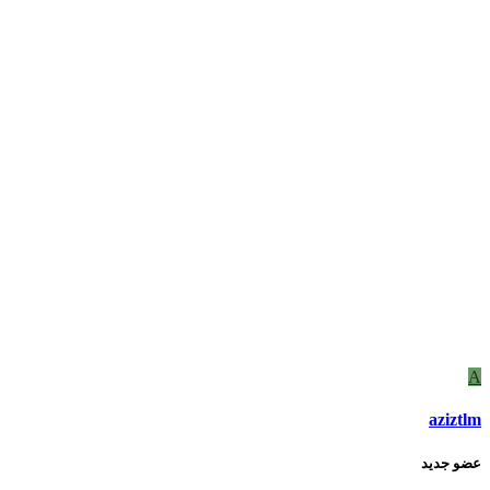
A
aziztlm
عضو جديد