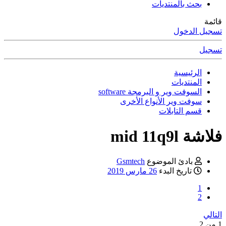
بحث بالمنتديات
قائمة
تسجيل الدخول
تسجيل
الرئيسية
المنتديات
السوفت وير و البرمجة software
سوفت وير الأنواع الأخرى
قسم التابلات
فلاشة mid 11q9l
بادئ الموضوع
Gsmtech
تاريخ البدء
26 مارس 2019
1
2
التالي
1 من 2