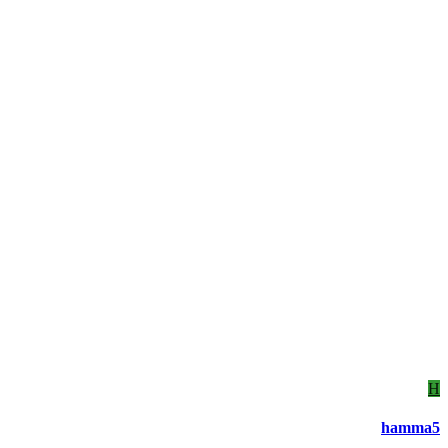
H
hamma5