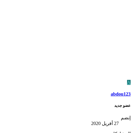
A
abdou123
عضو جديد
إنضم
27 أفريل 2020