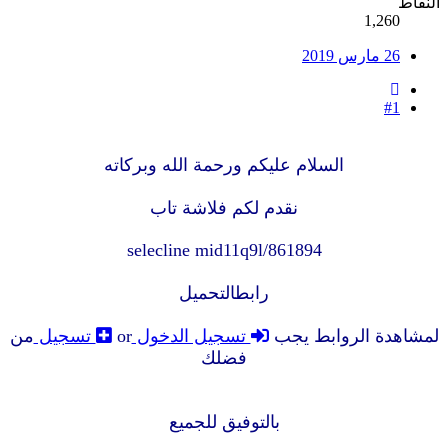
النقاط
1,260
26 مارس 2019
#1
السلام عليكم ورحمة الله وبركاته
نقدم لكم فلاشة تاب
selecline mid11q9l/861894
رابطالتحميل
لمشاهدة الروابط يجب
تسجيل الدخول
or
تسجيل
من
فضلك
بالتوفيق للجميع