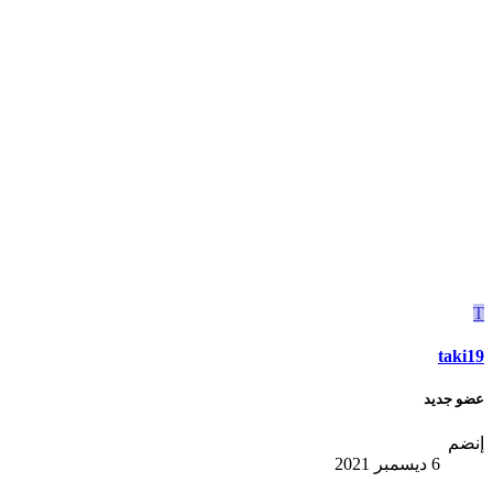
T
taki19
عضو جديد
إنضم
6 ديسمبر 2021