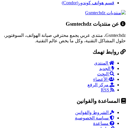
قسم هواتف كوندور(Condor)
عن منتديات Gsmtechdz
Gsmtechdz، منتدى عربي يجمع محترفي صيانة الهواتف، السوفتوير،
حلول المشاكل التقنية، وكل ما يخص عالم التقنية.
روابط تهمك
المنتدى
الجديد
البحث
الأعضاء
مركز الرفع
RSS
المساعدة والقوانين
الشروط والقوانين
سياسة الخصوصية
مساعدة