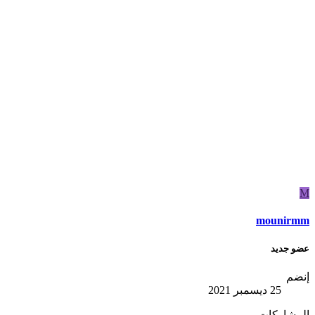
M
mounirmm
عضو جديد
إنضم
25 ديسمبر 2021
المشاركات