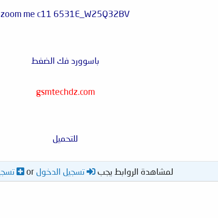
zoom me c11 6531E_W25Q32BV
باسوورد فك الضغط
gsmtechdz.com
للتحميل
لمشاهدة الروابط يجب
تسجيل الدخول
or
تسجي