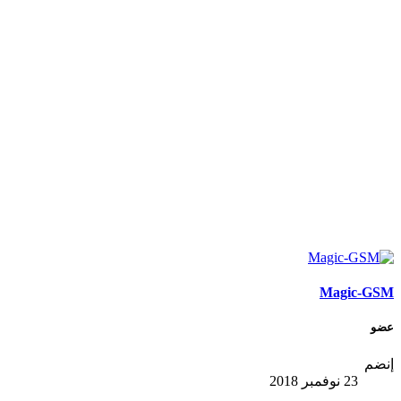
Magic-GSM
عضو
إنضم
23 نوفمبر 2018