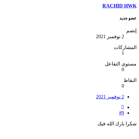
RACHID HWK
عضو جديد
إنضم
2 نوفمبر 2021
المشاركات
1
مستوى التفاعل
0
النقاط
0
2 نوفمبر 2021
#9
شكرا بارك الله فيك