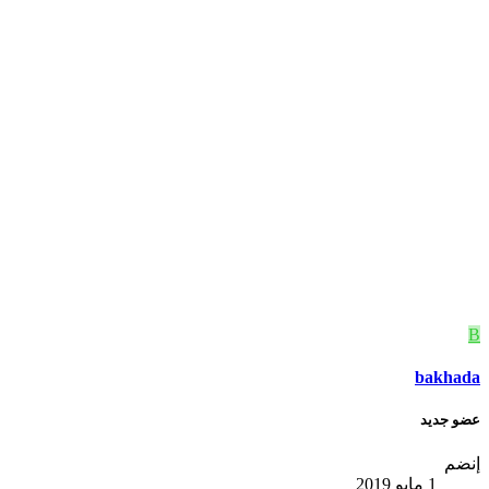
B
bakhada
عضو جديد
إنضم
1 مايو 2019