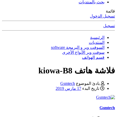
بحث بالمنتديات
قائمة
تسجيل الدخول
تسجيل
الرئيسية
المنتديات
السوفت وير و البرمجة software
سوفت وير الأنواع الأخرى
قسم الهواتف
فلاشة هاتف kiowa-B8
بادئ الموضوع
Gsmtech
تاريخ البدء
17 مارس 2019
Gsmtech