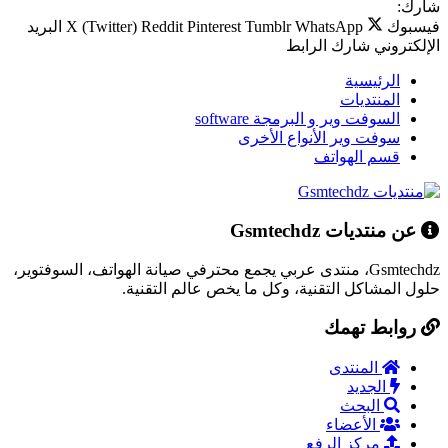
شارك:
فيسبوك
WhatsApp
Tumblr
Pinterest
Reddit
X (Twitter)
البريد
الإلكتروني
شارك
الرابط
الرئيسية
المنتديات
السوفت وير و البرمجة software
سوفت وير الأنواع الأخرى
قسم الهواتف
عن منتديات Gsmtechdz
Gsmtechdz، منتدى عربي يجمع محترفي صيانة الهواتف، السوفتوير،
حلول المشاكل التقنية، وكل ما يخص عالم التقنية.
روابط تهمك
المنتدى
الجديد
البحث
الأعضاء
مركز الرفع